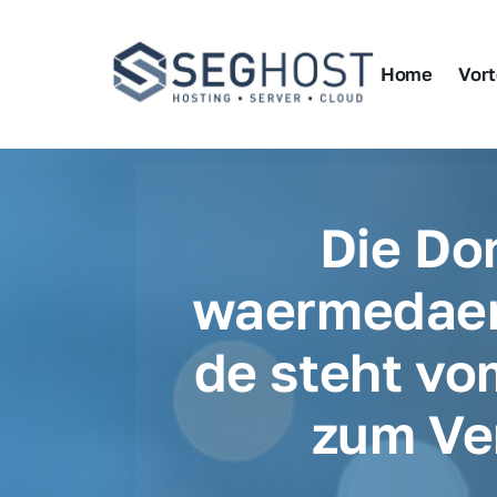
Home
Vort
Die Do
waermedae
de steht vo
zum Ve