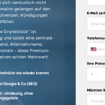
 sich vermutlich nicht 
mains gelangen auf den 
E-Mail (er
olvenzen, Kündigungen 
fällen. 
e Grundstück" ist 
 und spielt eine zentrale 
Telefonn
rand, Alternativname, 
omain - diese Premium-
 einen echten Mehrwert! 
Ihre Preis
cheinlich nie wieder kommt
ei Google & Co (SEO)
Möchten S
 - eindeutig, ohne
ngsgefahr