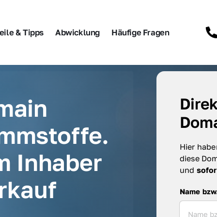
eile & Tipps
Abwicklung
Häufige Fragen
main 
Direk
Doma
mmstoffe.
Hier haben
m Inhaber 
diese Dom
und 
sofor
rkauf
Name bzw. F
Name bzw