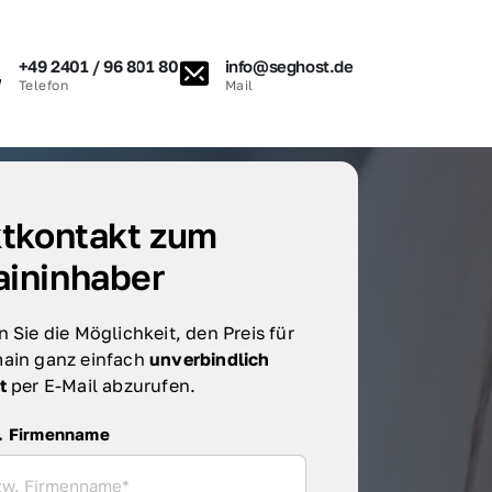
+49 2401 / 96 801 80
info@seghost.de
Telefon
Mail
tkontakt zum 
ininhaber
 Sie die Möglichkeit, den Preis für 
ain ganz einfach 
unverbindlich 
t 
per E-Mail abzurufen.
irmenname
. Firmenname