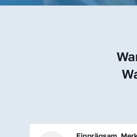
War
Wa
Einprägsam, Merk