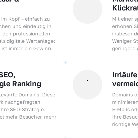
r
Klickra
 im Kopf – einfach zu 
Mit einer 
hen und eindeutig in 
erhöhen Si
den professionellen 
insbesonde
als digitale Wertanlage: 
Weniger St
ist immer ein Gewinn.
geringere
EO, 
Irrläufe
gle Ranking
vermei
evante Domains. Diese 
Domains oh
rk nachgefragten 
minimieren
Ihre SEO-Strategie. 
E-Mails o
et mehr Besucher, mehr 
Ihre Besuc
richtige W