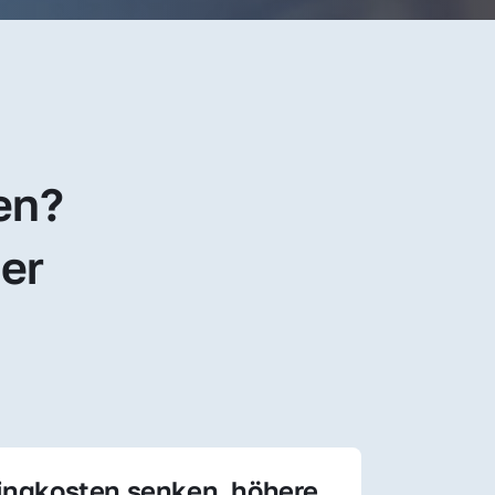
en? 
er 
ingkosten senken, höhere 