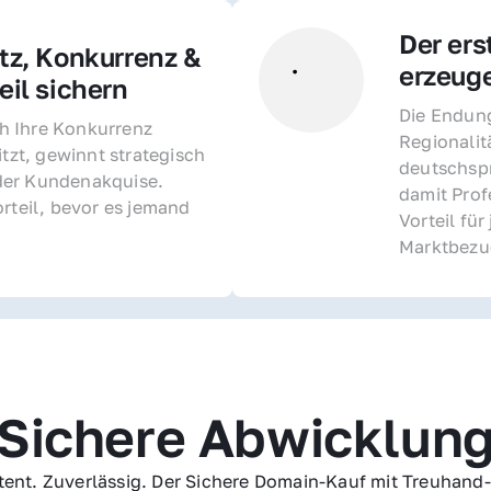
Der ers
z, Konkurrenz & 
erzeug
il sichern 
Die Endung 
 Ihre Konkurrenz 
Regionalit
itzt, gewinnt strategisch 
deutschspr
er Kundenakquise. 
damit Profe
rteil, bevor es jemand 
Vorteil fü
Marktbezu
Sichere Abwicklun
ent. Zuverlässig. Der Sichere Domain-Kauf mit Treuhand-